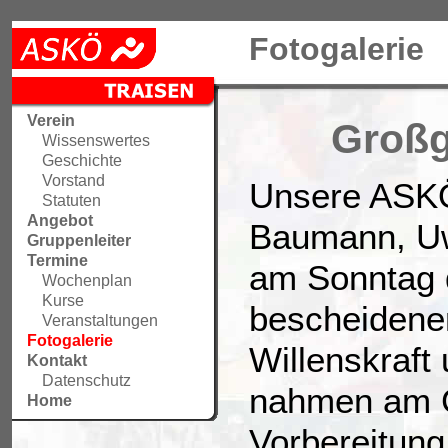
Fotogalerie
Verein
Großg
Wissenswertes
Geschichte
Vorstand
Unsere ASKÖ
Statuten
Angebot
Baumann, Uw
Gruppenleiter
Termine
am Sonntag 
Wochenplan
Kurse
bescheidenen
Veranstaltungen
Fotogalerie
Willenskraft 
Kontakt
Datenschutz
nahmen am Gr
Home
Vorbereitung